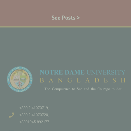
See Posts >
+880 2-41070719,
+880 2-41070720,
+8801945-892177