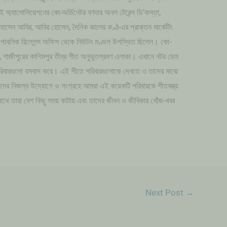
াই অ্যাসোসিয়েশনের কো-অর্ডিনেটর ফাদার অনল টেরেন্স ডি’কস্তা,
োসেন আবির, আবির হোসেন, দৈনিক কালের কণ্ঠ-এর প্রাক্তন মার্কেটিং
ং পাবলিক রিলেশন্স অফিস থেকে নিউটন মণ্ডল উপস্থিত ছিলেন। কো-
ন, গাজীপুরের কাশিমপুর তীব্র শীত অনুভূতপ্রবণ এলাকা। এখানে নটর ডেম
পরিবারগুলো বসবাস করে। এই শীতে পরিবারগুলোকে দেখতে ও তাদের মাঝে
র্থীদের নিজস্ব উদ্যোগে ও সংগ্রহে আমরা এই কয়েকটি পরিবারকে শীতবস্ত্র
থে তারা বেশ কিছু সময় কাটায় এবং তাদের জীবন ও জীবিকার খোঁজ-খবর
Next Post
→