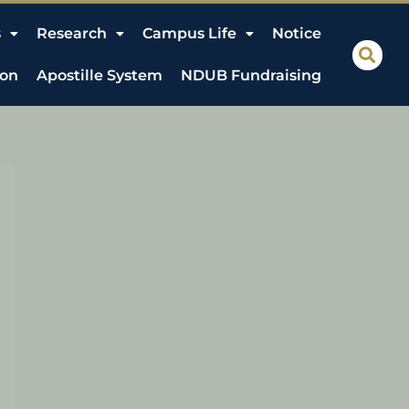
s
Research
Campus Life
Notice
ion
Apostille System
NDUB Fundraising